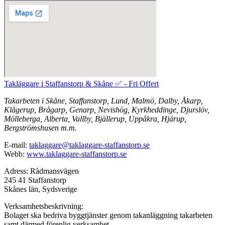
Takläggare i Staffanstorp & Skåne ✅ - Fri Offert
Takarbeten i Skåne, Staffanstorp, Lund, Malmö, Dalby, Åkarp,
Klågerup, Brågarp, Genarp, Nevishög, Kyrkheddinge, Djurslöv,
Mölleberga, Alberta, Vallby, Bjällerup, Uppåkra, Hjärup,
Bergströmshusen m.m.
E-mail:
taklaggare@taklaggare-staffanstorp.se
Webb:
www.taklaggare-staffanstorp.se
Adress: Rådmansvägen
245 41 Staffanstorp
Skånes län, Sydsverige
Verksamhetsbeskrivning:
Bolaget ska bedriva byggtjänster genom takanläggning takarbeten
samt därmed förenlig verksamhet.