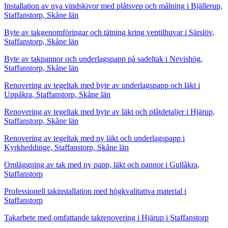
Installation av nya vindskivor med plåtsvep och målning i Bjällerup,
Staffanstorp, Skåne län
Byte av takgenomföringar och tätning kring ventilhuvar i Särslöv,
Staffanstorp, Skåne län
Byte av takpannor och underlagspapp på sadeltak i Nevishög,
Staffanstorp, Skåne län
Renovering av tegeltak med byte av underlagspapp och läkt i
Uppåkra, Staffanstorp, Skåne län
Renovering av tegeltak med byte av läkt och plåtdetaljer i Hjärup,
Staffanstorp, Skåne län
Renovering av tegeltak med ny läkt och underlagspapp i
Kyrkheddinge, Staffanstorp, Skåne län
Omläggning av tak med ny papp, läkt och pannor i Gullåkra,
Staffanstorp
Professionell takinstallation med högkvalitativa material i
Staffanstorp
Takarbete med omfattande takrenovering i Hjärup i Staffanstorp