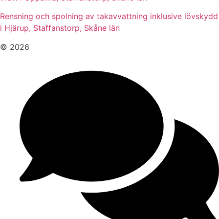
Rensning och spolning av takavvattning inklusive lövskydd
i Hjärup, Staffanstorp, Skåne län
© 2026