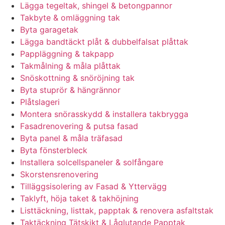
Lägga tegeltak, shingel & betongpannor
Takbyte & omläggning tak
Byta garagetak
Lägga bandtäckt plåt & dubbelfalsat plåttak
Pappläggning & takpapp
Takmålning & måla plåttak
Snöskottning & snöröjning tak
Byta stuprör & hängrännor
Plåtslageri
Montera snörasskydd & installera takbrygga
Fasadrenovering & putsa fasad
Byta panel & måla träfasad
Byta fönsterbleck
Installera solcellspaneler & solfångare
Skorstensrenovering
Tilläggsisolering av Fasad & Yttervägg
Taklyft, höja taket & takhöjning
Listtäckning, listtak, papptak & renovera asfaltstak
Taktäckning Tätskikt & Låglutande Papptak