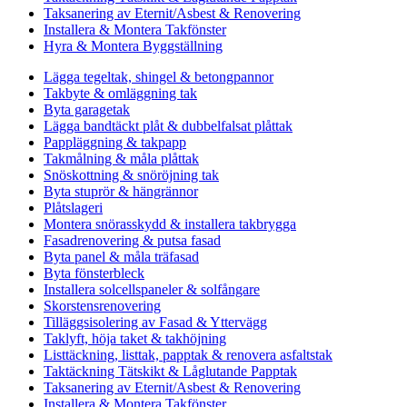
Taksanering av Eternit/Asbest & Renovering
Installera & Montera Takfönster
Hyra & Montera Byggställning
Lägga tegeltak, shingel & betongpannor
Takbyte & omläggning tak
Byta garagetak
Lägga bandtäckt plåt & dubbelfalsat plåttak
Pappläggning & takpapp
Takmålning & måla plåttak
Snöskottning & snöröjning tak
Byta stuprör & hängrännor
Plåtslageri
Montera snörasskydd & installera takbrygga
Fasadrenovering & putsa fasad
Byta panel & måla träfasad
Byta fönsterbleck
Installera solcellspaneler & solfångare
Skorstensrenovering
Tilläggsisolering av Fasad & Yttervägg
Taklyft, höja taket & takhöjning
Listtäckning, listtak, papptak & renovera asfaltstak
Taktäckning Tätskikt & Låglutande Papptak
Taksanering av Eternit/Asbest & Renovering
Installera & Montera Takfönster