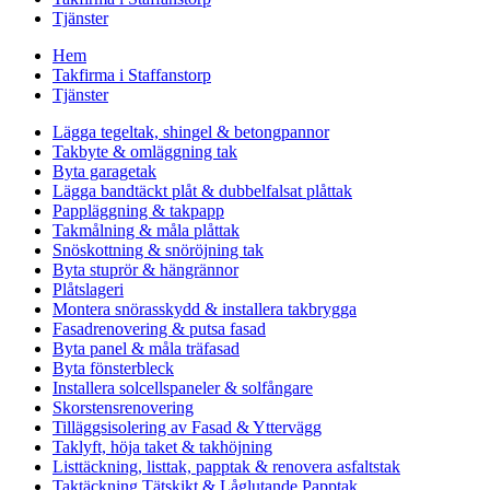
Tjänster
Hem
Takfirma i Staffanstorp
Tjänster
Lägga tegeltak, shingel & betongpannor
Takbyte & omläggning tak
Byta garagetak
Lägga bandtäckt plåt & dubbelfalsat plåttak
Pappläggning & takpapp
Takmålning & måla plåttak
Snöskottning & snöröjning tak
Byta stuprör & hängrännor
Plåtslageri
Montera snörasskydd & installera takbrygga
Fasadrenovering & putsa fasad
Byta panel & måla träfasad
Byta fönsterbleck
Installera solcellspaneler & solfångare
Skorstensrenovering
Tilläggsisolering av Fasad & Yttervägg
Taklyft, höja taket & takhöjning
Listtäckning, listtak, papptak & renovera asfaltstak
Taktäckning Tätskikt & Låglutande Papptak