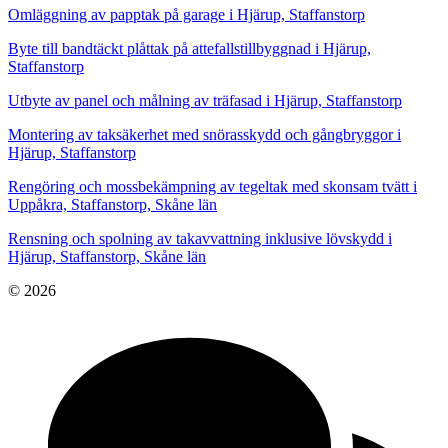
Omläggning av papptak på garage i Hjärup, Staffanstorp
Byte till bandtäckt plåttak på attefallstillbyggnad i Hjärup,
Staffanstorp
Utbyte av panel och målning av träfasad i Hjärup, Staffanstorp
Montering av taksäkerhet med snörasskydd och gångbryggor i
Hjärup, Staffanstorp
Rengöring och mossbekämpning av tegeltak med skonsam tvätt i
Uppåkra, Staffanstorp, Skåne län
Rensning och spolning av takavvattning inklusive lövskydd i
Hjärup, Staffanstorp, Skåne län
© 2026