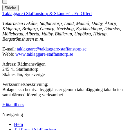
Skicka
Takläggare i Staffanstorp & Skåne ✅ - Fri Offert
Takarbeten i Skåne, Staffanstorp, Lund, Malmö, Dalby, Åkarp,
Klågerup, Brågarp, Genarp, Nevishög, Kyrkheddinge, Djurslöv,
Mölleberga, Alberta, Vallby, Bjällerup, Uppåkra, Hjärup,
Bergströmshusen m.m.
E-mail:
taklaggare@taklaggare-staffanstorp.se
Webb:
www.taklaggare-staffanstorp.se
Adress: Rådmansvägen
245 41 Staffanstorp
Skånes län, Sydsverige
Verksamhetsbeskrivning:
Bolaget ska bedriva byggtjänster genom takanläggning takarbeten
samt därmed förenlig verksamhet.
Hitta till oss
Navigering
Hem
Takfirma i Staffanstorp