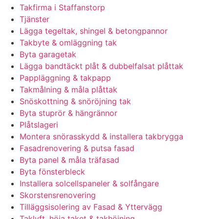
Takfirma i Staffanstorp
Tjänster
Lägga tegeltak, shingel & betongpannor
Takbyte & omläggning tak
Byta garagetak
Lägga bandtäckt plåt & dubbelfalsat plåttak
Pappläggning & takpapp
Takmålning & måla plåttak
Snöskottning & snöröjning tak
Byta stuprör & hängrännor
Plåtslageri
Montera snörasskydd & installera takbrygga
Fasadrenovering & putsa fasad
Byta panel & måla träfasad
Byta fönsterbleck
Installera solcellspaneler & solfångare
Skorstensrenovering
Tilläggsisolering av Fasad & Yttervägg
Taklyft, höja taket & takhöjning