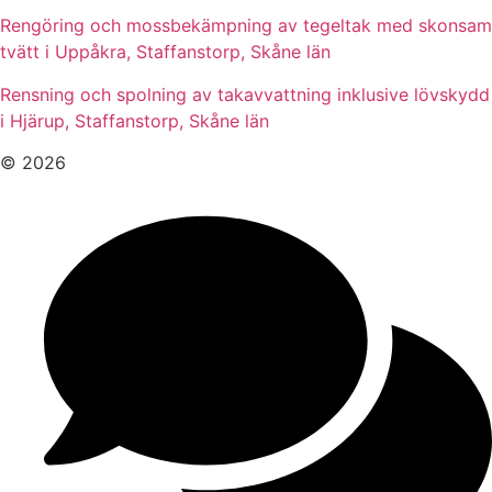
Rengöring och mossbekämpning av tegeltak med skonsam
tvätt i Uppåkra, Staffanstorp, Skåne län
Rensning och spolning av takavvattning inklusive lövskydd
i Hjärup, Staffanstorp, Skåne län
© 2026