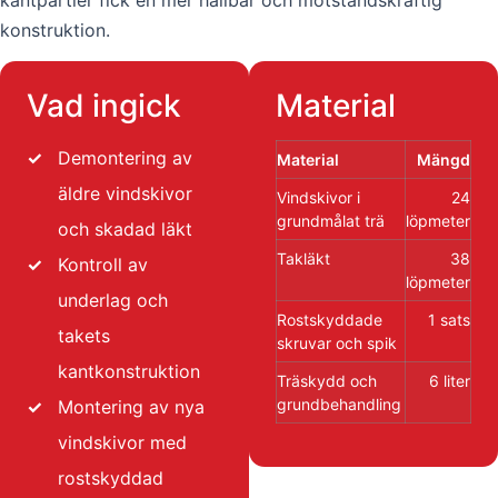
konstruktion.
Vad ingick
Material
✓
Demontering av
Material
Mängd
äldre vindskivor
Vindskivor i
24
grundmålat trä
löpmeter
och skadad läkt
Takläkt
38
✓
Kontroll av
löpmeter
underlag och
Rostskyddade
1 sats
takets
skruvar och spik
kantkonstruktion
Träskydd och
6 liter
grundbehandling
✓
Montering av nya
vindskivor med
rostskyddad