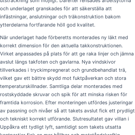
utsträckning som möjligt. Därefter rensades arbetsytorna
och underlaget granskades för att säkerställa att
infästningar, anslutningar och träkonstruktion bakom
ytterdelarna fortfarande höll god kvalitet.
När underlaget hade förberetts monterades ny läkt med
korrekt dimension för den aktuella takkonstruktionen.
Virket anpassades på plats för att ge raka linjer och jämna
avslut längs takfoten och gavlarna. Nya vindskivor
tillverkades i tryckimpregnerat och grundbehandlat trä,
vilket gav ett bättre skydd mot fuktpåverkan och stora
temperaturskillnader. Samtliga delar monterades med
rostskyddade skruvar och spik för att minska risken för
framtida korrosion. Efter monteringen utfördes justeringar
av passning och nivåer så att takets avslut fick ett prydligt
och tekniskt korrekt utförande. Slutresultatet gav villan i
Uppåkra ett tydligt lyft, samtidigt som takets utsatta
kantpartier fick en mer hållbar och motståndskraftig