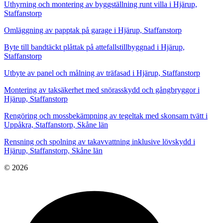
Uthyrning och montering av byggställning runt villa i Hjärup,
Staffanstorp
Omläggning av papptak på garage i Hjärup, Staffanstorp
Byte till bandtäckt plåttak på attefallstillbyggnad i Hjärup,
Staffanstorp
Utbyte av panel och målning av träfasad i Hjärup, Staffanstorp
Montering av taksäkerhet med snörasskydd och gångbryggor i
Hjärup, Staffanstorp
Rengöring och mossbekämpning av tegeltak med skonsam tvätt i
Uppåkra, Staffanstorp, Skåne län
Rensning och spolning av takavvattning inklusive lövskydd i
Hjärup, Staffanstorp, Skåne län
© 2026