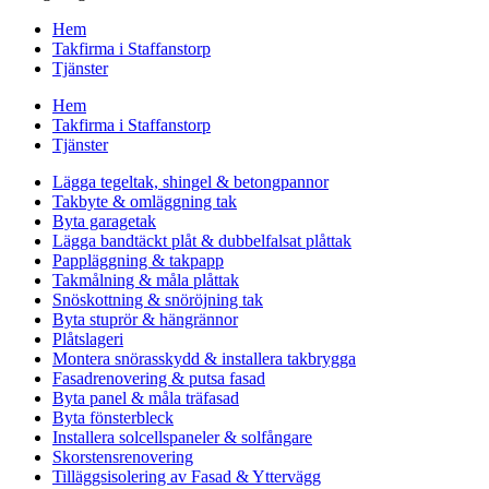
Hem
Takfirma i Staffanstorp
Tjänster
Hem
Takfirma i Staffanstorp
Tjänster
Lägga tegeltak, shingel & betongpannor
Takbyte & omläggning tak
Byta garagetak
Lägga bandtäckt plåt & dubbelfalsat plåttak
Pappläggning & takpapp
Takmålning & måla plåttak
Snöskottning & snöröjning tak
Byta stuprör & hängrännor
Plåtslageri
Montera snörasskydd & installera takbrygga
Fasadrenovering & putsa fasad
Byta panel & måla träfasad
Byta fönsterbleck
Installera solcellspaneler & solfångare
Skorstensrenovering
Tilläggsisolering av Fasad & Yttervägg