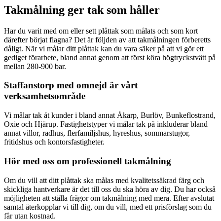
Takmålning ger tak som håller
Har du varit med om eller sett plåttak som målats och som kort
därefter börjat flagna? Det är följden av att takmålningen förberetts
dåligt. När vi målar ditt plåttak kan du vara säker på att vi gör ett
gediget förarbete, bland annat genom att först köra högtryckstvätt på
mellan 280-900 bar.
Staffanstorp med omnejd är vårt
verksamhetsområde
Vi målar tak åt kunder i bland annat Åkarp, Burlöv, Bunkeflostrand,
Oxie och Hjärup. Fastighetstyper vi målar tak på inkluderar bland
annat villor, radhus, flerfamiljshus, hyreshus, sommarstugor,
fritidshus och kontorsfastigheter.
Hör med oss om professionell takmålning
Om du vill att ditt plåttak ska målas med kvalitetssäkrad färg och
skickliga hantverkare är det till oss du ska höra av dig. Du har också
möjligheten att ställa frågor om takmålning med mera. Efter avslutat
samtal återkopplar vi till dig, om du vill, med ett prisförslag som du
får utan kostnad.