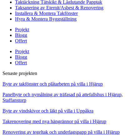
Taktäckning Tätskikt & Låglutande Papptak
Taksanering av Eternit/Asbest & Renovering
Installera & Montera Takfönster
Hyra & Montera Byggställning
Projekt
Blogg
Offert
Projekt
Blogg
Offert
Senaste projekten
Byte av takfönster och plåtarbeten på villa i Hjärup
Panelbyte och nymålning av träfasad på attefallshus i Hjärup,
Staffanstorp
Byte av vindskivor och läkt på villa i Uppåkra
Takrenovering med nya hängrännor på villa i Hjärup
Renovering av tegeltak och underlagspapp på villa i Hjärup