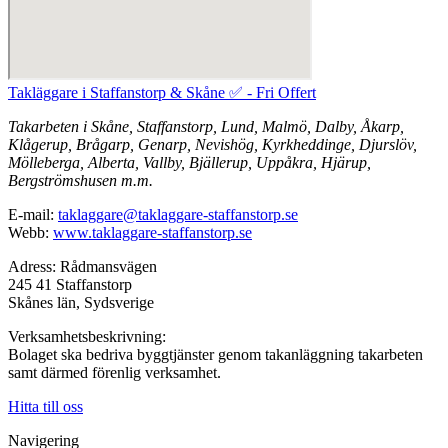
Takläggare i Staffanstorp & Skåne ✅ - Fri Offert
Takarbeten i Skåne, Staffanstorp, Lund, Malmö, Dalby, Åkarp,
Klågerup, Brågarp, Genarp, Nevishög, Kyrkheddinge, Djurslöv,
Mölleberga, Alberta, Vallby, Bjällerup, Uppåkra, Hjärup,
Bergströmshusen m.m.
E-mail:
taklaggare@taklaggare-staffanstorp.se
Webb:
www.taklaggare-staffanstorp.se
Adress: Rådmansvägen
245 41 Staffanstorp
Skånes län, Sydsverige
Verksamhetsbeskrivning:
Bolaget ska bedriva byggtjänster genom takanläggning takarbeten
samt därmed förenlig verksamhet.
Hitta till oss
Navigering