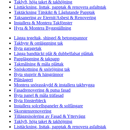
Taklyft, höja taket & takhöjning
Listtäckning, listtak, papptak & renovera asfaltstak
Taktäckning Tätskikt & Låglutande Papptak
Taksanering av Eternit/Asbest & Renovering
Installera & Montera Takfönster
Hyra & Montera Byggställning
Lägga tegeltak, shingel & betongpannor
Takbyte & omläggning tak
Byta garagetak
Lägga bandtäckt plåt & dubbelfalsat plåttak
Pappläggning & takpapp
Takmålning & måla plåttak
Snöskottning & snöröjning tak
Byta stuprör & hängrännor
Plåtslageri
Montera snörasskydd & installera takbrygga
Fasadrenovering & putsa fasad
Byta panel & måla träfasad
Byta fönsterbleck
Installera solcellspaneler & solfångare
Skorstensrenovering
Tilläggsisolering av Fasad & Yttervägg
Taklyft, höja taket & takhöjning
Listtäckning, listtak, papptak & renovera asfaltstak